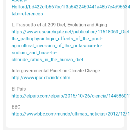
Holford/bd422cfb667bc1f3a6422469441a48b7c4d9663
tab=references
L. Frassetto et al. 209 Diet, Evolution and Aging
https://www.researchgate.net/publication/11518063_Die
the_pathophysiologic_effects_of_the_post-
agricultural_inversion_of_the_potassium-to-
sodium_and_base-to-
chloride_ratios_in_the_human_diet
Intergovernmental Panel on Climate Change
http://www.ipcc.ch/index.htm
El País
https://elpais.com/elpais/2015/10/26/ciencia/1445860
BBC
https://www.bbc.com/mundo/ultimas_noticias/2012/12/