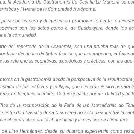
ha, la Academia de Gastronomía de Castilla-La Mancha se con
artística y literaria de la Comunidad Autónoma.
 aplica con esmero y diligencia en promover, fomentar e invest
 académico son los actos como el de Guadalajara, donde los 
er a la comunidad.
arte del repertorio de la Academia, son una prueba más de que
rdarse desde las distintas facetas que la componen, enfocando 
 las referencias cognitivas, axiológicas y prácticas, con las qu
terés en la gastronomía desde la perspectiva de la arquitectura 
estado de los edificios y utillajes, que sirvieron -y sirven- para
res, un lenguaje olvidado. Cultura y gastronomía. Utilidad y bell
ce de la recuperación de la Feria de las Mercaderías de Tendi
ate entre don Carnal y doña Cuaresma no solo para ilustrar la can
car el contraste entre la abundancia y la escasez de alimentos.
 de Lino Hernández, desde su dilatada experiencia como resta