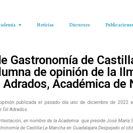
cademia
Noticias
Discursos
Publicacione
e Gastronomía de Castil
umna de opinión de la Il
il Adrados, Académica de
opinión publicada el pasado día uno de diciembre de 2022 en
r Gil Adrados.
contestación, en nombre de la Academia que preside José María 
ronomía de Castilla-La Mancha en Guadalajara.
Despejado el obs