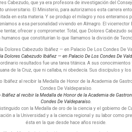
es Cabezudo, que ya era profesora de investigación del Consejo
o universitario. El Ministerio, para autorizarnos esta carrera en
itada en esta materia. Y se produjo el milagro y nos enteramos 
 teníamos a esa personalidad viviendo en Almagro. El vicerrector
de tentar, ofrecer y comprometer. Total, que Dolores Cabezudo se 
s humanos que constituirían lo que llamamos la división de Tecn
ía Dolores Cabezudo Ibáñez — en Palacio De Los Condes De Vald
ordinario resultados fue una tarea titánica. A sus conocimientos 
ana de la Cruz, que ni callaba, ni obedecía. Sus discípulos y lo
Ibáñez al recibir la Medalla de Honor de la Academia de Gastro
Condes De Valdeparaíso.
stinguido con la Medalla de oro de la ciencia y el gobierno de 
cación a la Universidad y a la ciencia regional y su labor como 
ésta en la que desde hace años reside.