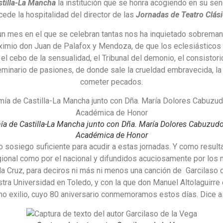
tilla-La Mancha
la institución que se honra acogiendo en su sen
cede la hospitalidad del director de las
Jornadas de Teatro Clás
 un mes en el que se celebran tantas nos ha inquietado sobrem
eximio don Juan de Palafox y Mendoza, de que los eclesiásticos
, el cebo de la sensualidad, el Tribunal del demonio, el consistor
nario de pasiones, de donde sale la crueldad embravecida, la 
cometer pecados.
 de Castilla-La Mancha junto con Dña. María Dolores Cabuzudo
Académica de Honor
do sosiego suficiente para acudir a estas jornadas. Y como resul
gional como por el nacional y difundidos acuciosamente por los
la Cruz, para deciros ni más ni menos una canción de Garcilaso 
tra Universidad en Toledo, y con la que don Manuel Altolaguirre c
o exilio, cuyo 80 aniversario conmemoramos estos días. Dice así