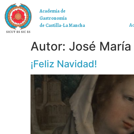
Academia de
Gastronomía
A
de Castilla-La Mancha
Autor:
José María
¡Feliz Navidad!